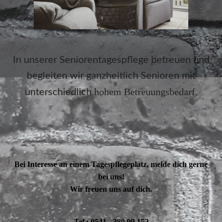
In unserer Seniorentagespflege betreuen und
begleiten wir ganzheitlich Senioren mit
hohem Betreuungsbedarf.
unterschiedlich
Bei Interesse an einem Tagespflegeplatz, melde dich gerne
bei uns!
Wir freuen uns auf dich.
Tel.: 0541 - 380 99 152